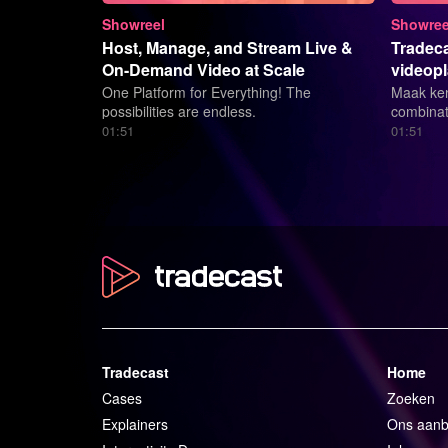
Showreel
Showree
Host, Manage, and Stream Live &
Tradeca
On-Demand Video at Scale
videopl
One Platform for Everything! The
Maak ken
possibilities are endless.
combinat
online s
01:51
01:51
marketin
twee exp
elk stre
je nu je 
wil lives
omzet wi
content, 
interacti
verhogen:
Tradecast
Home
Cases
Zoeken
Explainers
Ons aan