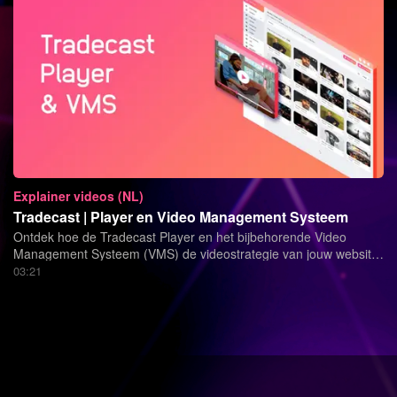
Explainer videos (NL)
Tradecast | Player en Video Management Systeem
Ontdek hoe de Tradecast Player en het bijbehorende Video
Management Systeem (VMS) de videostrategie van jouw website,
webshop of e-commerce platform naar het hoogste niveau
03:21
kunnen tillen.