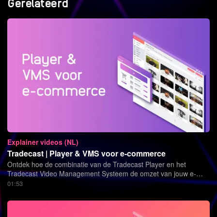
Gerelateerd
Explainer videos (NL)
Tradecast | Player & VMS voor e-commerce
Ontdek hoe de combinatie van de Tradecast Player en het
Tradecast Video Management Systeem de omzet van jouw e-
commerce platform of webshop een boost kunnen geven.
01:53