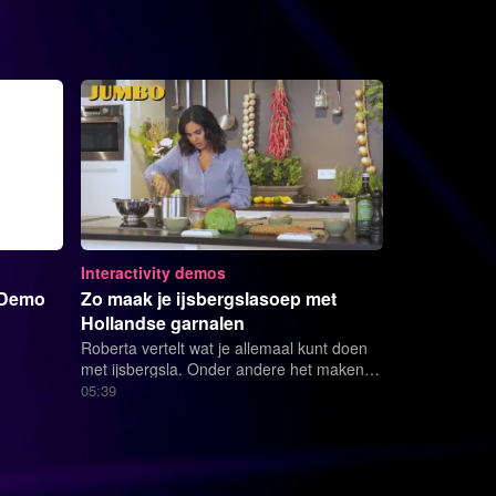
Interactivity demos
 Demo
Zo maak je ijsbergslasoep met
Hollandse garnalen
Roberta vertelt wat je allemaal kunt doen
met ijsbergsla. Onder andere het maken
van ijsbergslasoep.
05:39