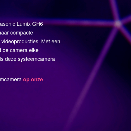
anasonic Lumix GH6
 maar compacte
 videoproducties. Met een
rt de camera elke
 is deze systeemcamera
eemcamera
op onze